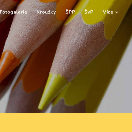
Fotogalerie
Kroužky
ŠPP
ŠvP
Více