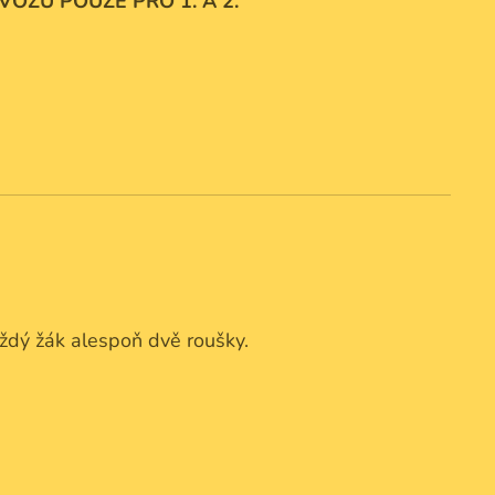
ROVOZU POUZE PRO 1. A 2.
každý žák alespoň dvě roušky.