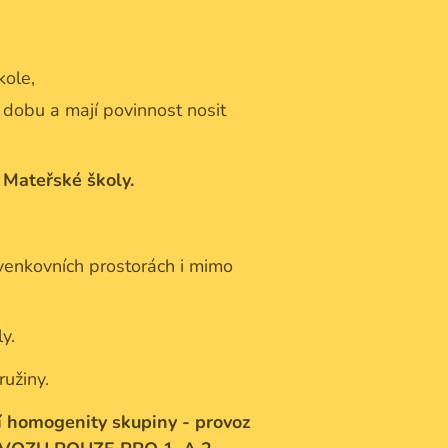
kole,
 dobu a mají povinnost nosit
 Mateřské školy.
venkovních prostorách i mimo
y.
užiny.
í homogenity skupiny - provoz