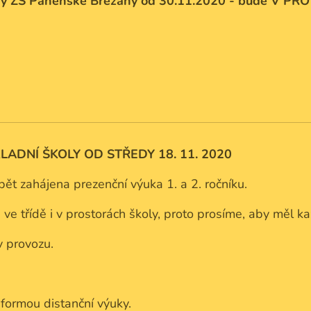
žiny ZŠ Panenské Břežany od 30.11.2020 - bude V P
ADNÍ ŠKOLY OD STŘEDY 18. 11. 2020
t zahájena prezenční výuka 1. a 2. ročníku.
 ve třídě i v prostorách školy, proto prosíme, aby měl 
v provozu.
e formou distanční výuky.