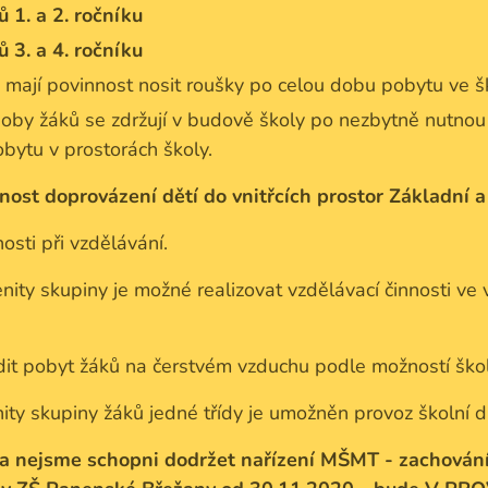
 1. a 2. ročníku
 3. a 4. ročníku
 mají povinnost nosit roušky po celou dobu pobytu ve š
soby žáků se zdržují v budově školy po nezbytně nutnou
bytu v prostorách školy.
tnost doprovázení dětí do vnitřcích prostor Základní a
osti při vzdělávání.
ty skupiny je možné realizovat vzdělávací činnosti ve 
t pobyt žáků na čerstvém vzduchu podle možností škol
y skupiny žáků jedné třídy je umožněn provoz školní dr
la nejsme schopni dodržet nařízení MŠMT - zachován