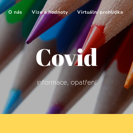
O nás
Vize a hodnoty
Virtuální prohlídka
Covid
informace, opatření